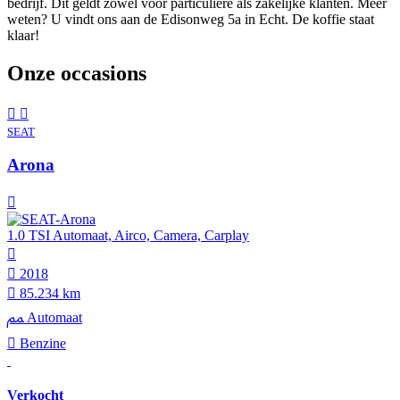
bedrijf. Dit geldt zowel voor particuliere als zakelijke klanten. Meer
weten? U vindt ons aan de Edisonweg 5a in Echt. De koffie staat
klaar!
Onze occasions
SEAT
Arona
1.0 TSI Automaat, Airco, Camera, Carplay
2018
85.234 km
Automaat
Benzine
Verkocht