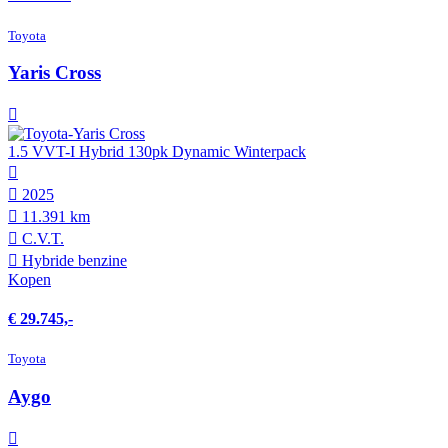
Toyota
Yaris Cross
1.5 VVT-I Hybrid 130pk Dynamic Winterpack
2025
11.391 km
C.V.T.
Hybride benzine
Kopen
€ 29.745,-
Toyota
Aygo