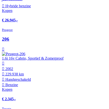
Hybride benzine
Kopen
€ 26.945,-
Peugeot
206
1.6i 16v Cabrio, Sportief & Zomerproof
2002
229.938 km
Hand­geschakeld
Benzine
Kopen
€ 2.345,-
Toyota