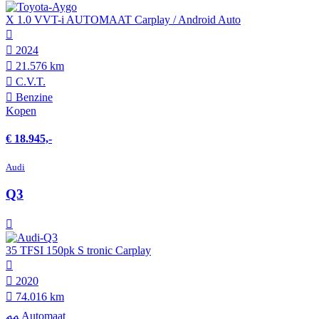
X 1.0 VVT-i AUTOMAAT Carplay / Android Auto
2024
21.576 km
C.V.T.
Benzine
Kopen
€ 18.945,-
Audi
Q3
35 TFSI 150pk S tronic Carplay
2020
74.016 km
Automaat