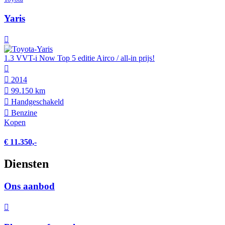
Yaris
1.3 VVT-i Now Top 5 editie Airco / all-in prijs!
2014
99.150 km
Hand­geschakeld
Benzine
Kopen
€ 11.350,-
Diensten
Ons aanbod